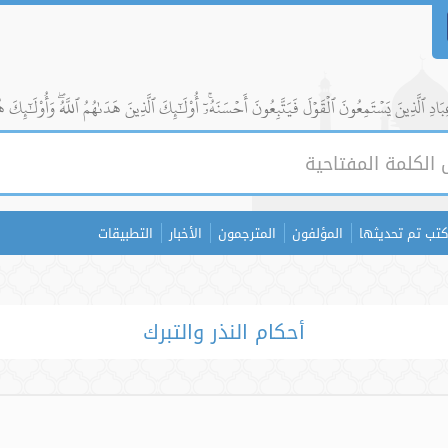
ادِ ٱلَّذِينَ يَسۡتَمِعُونَ ٱلۡقَوۡلَ فَيَتَّبِعُونَ أَحۡسَنَهُۥٓۚ أُوْلَٰٓئِكَ ٱلَّذِينَ هَدَىٰهُمُ ٱللَّهُۖ وَأُوْلَٰٓئِكَ ه
كتب تم تحديثها
المؤلفون
المترجمون
الأخبار
التطبيقات
أحكام النذر والتبرك