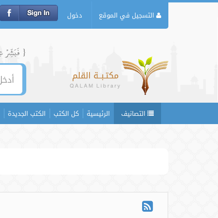
التسجيل في الموقع
دخول
{ فَبَشِّرۡ عِبَ
التصانيف
الرئيسية
كل الكتب
الكتب الجديدة