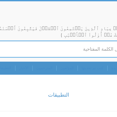
رۡ عِبَادِ ٱلَّذِينَ يَسۡتَمِعُونَ ٱلۡقَوۡلَ فَيَتَّبِعُونَ أَحۡسَنَهُۥ
ٓئِكَ هُمۡ أُوْلُواْ ٱلۡأَلۡبَٰبِ }
ب تم تحديثها
المؤلفون
المترجمون
الأخبار
التطبيقات
التطبيقات