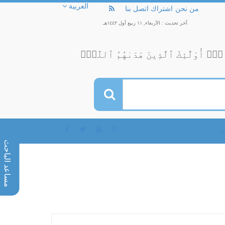
من نحن
اشتراك
اتصل بنا
العربية
آخر تحديث : الأربعاء, ١١ ربيع أول ١٤٤٢هـ
ٓۚ أُوْلَٰٓئِكَ ٱلَّذِينَ هَدَىٰهُمُ ٱللَّهُۖ
مساعد الباحث