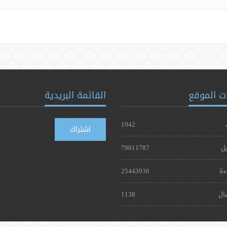
ت الموقع
القائمة البريدية
1942
اشتراك
يل
79811787
ءة
25443936
ال
1138