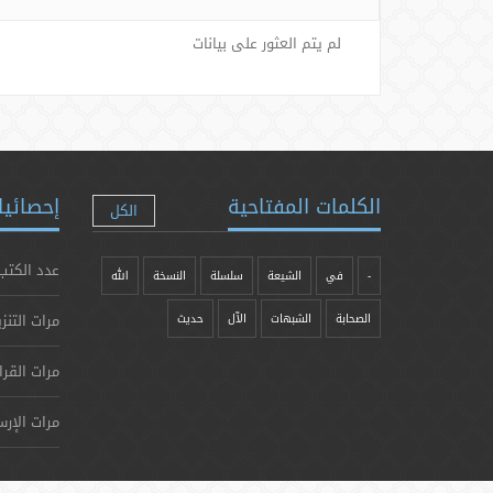
لم يتم العثور على بيانات
الكلمات المفتاحية
إحصائيا
الكل
عدد الكتب
-
في
الشيعة
سلسلة
النسخة
الله
مرات التنز
الصحابة
الشبهات
الآل
حدیث
مرات القرا
مرات الإرس