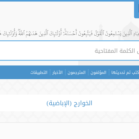
ادِ ٱلَّذِينَ يَسۡتَمِعُونَ ٱلۡقَوۡلَ فَيَتَّبِعُونَ أَحۡسَنَهُۥٓۚ أُوْلَٰٓئِكَ ٱلَّذِينَ هَدَىٰهُمُ ٱللَّهُۖ وَأُوْلَٰٓئِكَ ه
كتب تم تحديثها
المؤلفون
المترجمون
الأخبار
التطبيقات
الخوارج (الإباضية)