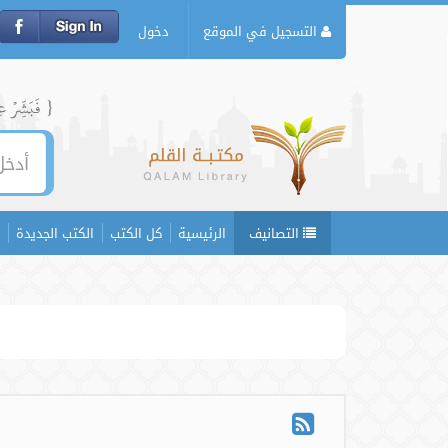
التسجيل في الموقع
دخول
{ فَبَشِّرۡ عِبَ
التصانيف
الرئيسية
كل الكتب
الكتب الجديدة