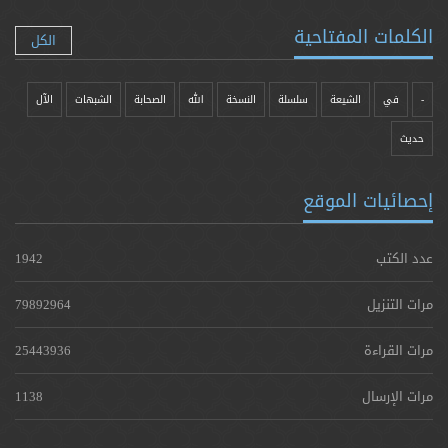
الكلمات المفتاحية
الكل
-
في
الشيعة
سلسلة
النسخة
الله
الصحابة
الشبهات
الآل
حدیث
إحصائيات الموقع
عدد الكتب
1942
مرات التنزيل
79892964
مرات القراءة
25443936
مرات الإرسال
1138