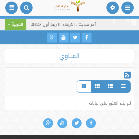
آخر تحديث : الأربعاء, ١١ ربيع أول ١٤٤٢هـ
العربية
الفتاوي
لم يتم العثور على بيانات