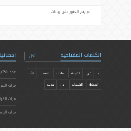
لم يتم العثور على بيانات
الكلمات المفتاحية
إحصائيا
الكل
عدد الكتب
-
في
الشيعة
سلسلة
النسخة
الله
مرات التنز
الصحابة
الشبهات
الآل
حدیث
مرات القرا
مرات الإرس