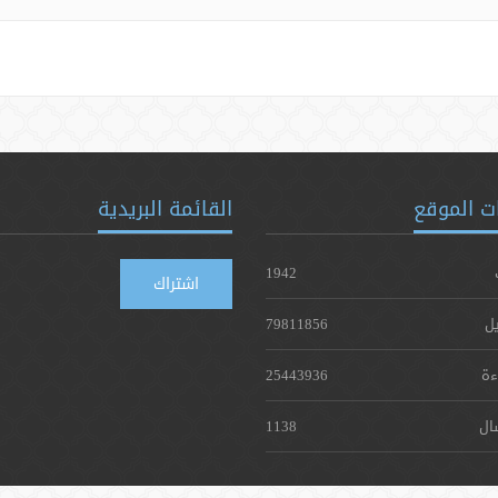
ت الموقع
القائمة البريدية
1942
اشتراك
يل
79811856
ءة
25443936
ال
1138