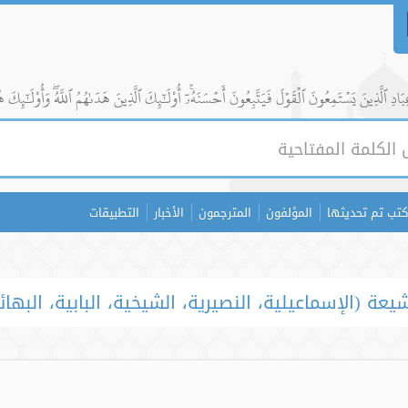
ادِ ٱلَّذِينَ يَسۡتَمِعُونَ ٱلۡقَوۡلَ فَيَتَّبِعُونَ أَحۡسَنَهُۥٓۚ أُوْلَٰٓئِكَ ٱلَّذِينَ هَدَىٰهُمُ ٱللَّهُۖ وَأُوْلَٰٓئِكَ ه
كتب تم تحديثها
المؤلفون
المترجمون
الأخبار
التطبيقات
عة (الإسماعيلية، النصيرية، الشيخية، البابية، البهائي