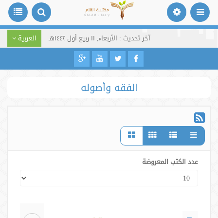
آخر تحديث : الأربعاء, ١١ ربيع أول ١٤٤٢هـ
العربية
الفقه وأصوله
عدد الكتب المعروضة