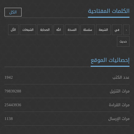
الكلمات المفتاحية
الكل
-
في
الشيعة
سلسلة
النسخة
الله
الصحابة
الشبهات
الآل
حدیث
إحصائيات الموقع
عدد الكتب
1942
مرات التنزيل
79839288
مرات القراءة
25443936
مرات الإرسال
1138