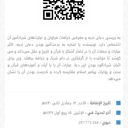
به بررسی دعای ندبه و معرفی خرافات فراوان و عبارت‌های شرک‌آمیز آن
اختصاص دارد. نویسنده با اشاره به بدعت‌آمیز بودن دعای ندبه، اکثر
عبارات و جملات آن را در تضادِ آشکار با قرآن و تاریخ و عقل می‌داند و می
کوشد تا خواننده را از گرفتاری در دام شرک و خرافه برهاند. وی برای
اثباتِ شرک‌آلود بودنِ این دعا، عبارات آن را با آیات و آموزه‌های قرآن و
سنت و روایات پیامبر اسلام مقایسه کرده و نادرست ‌بودن آن را نشان
می‌دهد.
تاريخ الإضافة :
الأحد, ١٣ جمادى ثانى ١٤٣٠هـ
آخر تحديث في :
الإثنين, ١٥ ربيع أول ١٤٣٩هـ
ديوي :
297/771/264