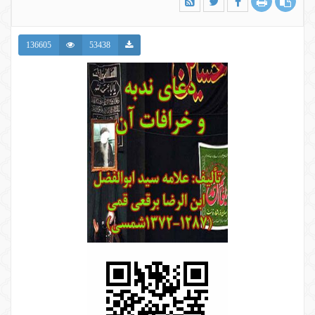
136605
53438