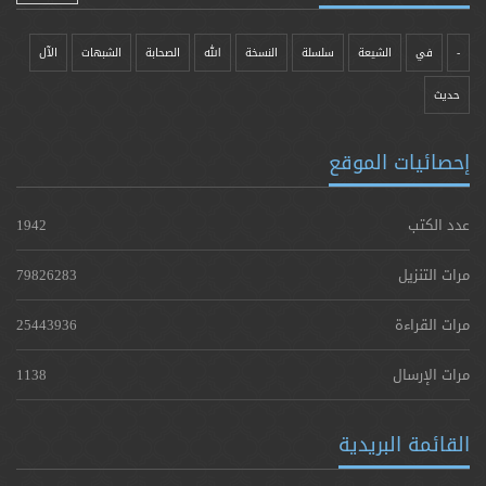
-
في
الشيعة
سلسلة
النسخة
الله
الصحابة
الشبهات
الآل
حدیث
إحصائيات الموقع
عدد الكتب
1942
مرات التنزيل
79826283
مرات القراءة
25443936
مرات الإرسال
1138
القائمة البريدية