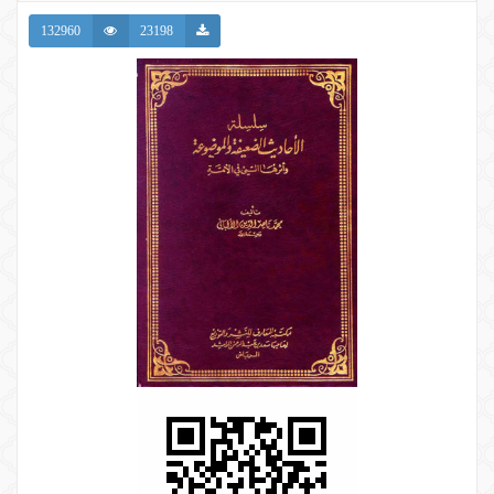
132960
23198