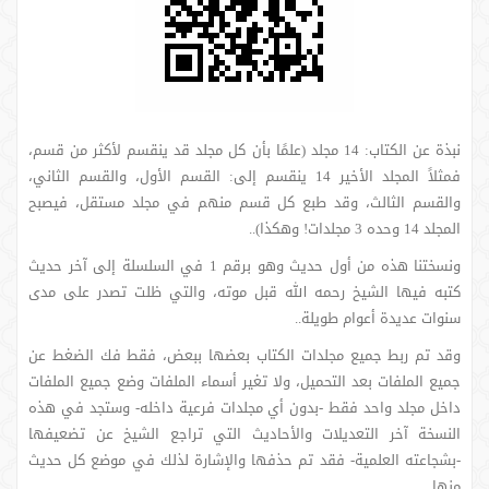
نبذة عن الكتاب: 14 مجلد (علمًا بأن كل مجلد قد ينقسم لأكثر من قسم،
فمثلاً المجلد الأخير 14 ينقسم إلى: القسم الأول، والقسم الثاني،
والقسم الثالث، وقد طبع كل قسم منهم في مجلد مستقل، فيصبح
المجلد 14 وحده 3 مجلدات! وهكذا)..
ونسختنا هذه من أول حديث وهو برقم 1 في السلسلة إلى آخر حديث
كتبه فيها الشيخ رحمه الله قبل موته، والتي ظلت تصدر على مدى
سنوات عديدة أعوام طويلة..
وقد تم ربط جميع مجلدات الكتاب بعضها ببعض، فقط فك الضغط عن
جميع الملفات بعد التحميل، ولا تغير أسماء الملفات وضع جميع الملفات
داخل مجلد واحد فقط -بدون أي مجلدات فرعية داخله- وستجد في هذه
النسخة آخر التعديلات والأحاديث التي تراجع الشيخ عن تضعيفها
-بشجاعته العلمية- فقد تم حذفها والإشارة لذلك في موضع كل حديث
منها