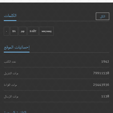
الكلمات
الكل
-
ВА
дар
БАЙТ
мекунанд
إحصائيات الموقع
1942
عدد الكتب
79911538
مرات التنزيل
25443936
مرات القراءة
1138
مرات الارسال
القائمة البريدية