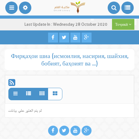
Last Update In : Wednesday 28 October 2020
Тоҷикӣ
Фирқаҳои шиа (исмоилия, насирия, шайхия,
бобият, баҳоият ва ...)
لم يتم العثور علي بيانات