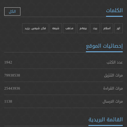
الكلمات
الكل
اور
اسلام
بیت
بينهم
مذهب
شيعه
فکر، شیعی، یزيد
إحصائيات الموقع
عدد الكتب
1942
مرات التنزيل
79938538
مرات القراءة
25443936
مرات الارسال
1138
القائمة البريدية