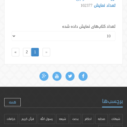
تعداد نمایش
102377
تعداد کتاب‌های نمایش داده شده
»
2
1
«
برچسب‌ها
همه
شبهات
صحابه
احکام
بدعت
شیعه
رسول الله
قرآن کریم
خرافات