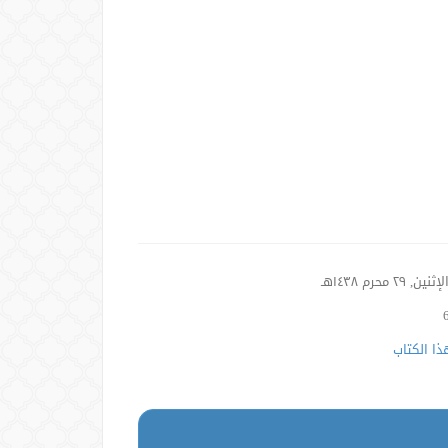
ثنين, ٢٩ محرم ١٤٣٨هـ
ا الكتاب