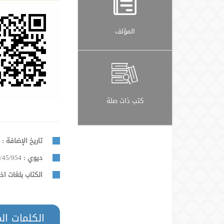
المؤلف
كتب ذات صلة
تاريخ الإضافة :
ا
ديوي :
/45/954
الكتاب بلغات اخ
الكلمات ال