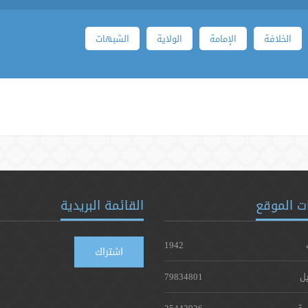
الخلافة
الإمامة
الولاية
الشبهات
ت الموقع
القائمة البريدية
1942
اشتراك
يل
79834801