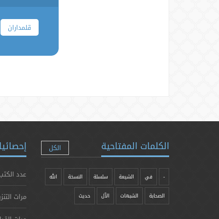
قلمداران
الكلمات المفتاحية
إحصائيا
الكل
عدد الكتب
-
في
الشيعة
سلسلة
النسخة
الله
مرات التنز
الصحابة
الشبهات
الآل
حدیث