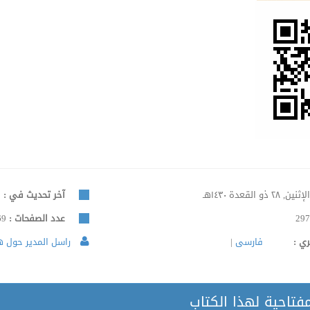
لإثنين, ٢٨ ذو القعدة ١٤٣٠هـ
آخر تحديث في :
الإ
297
عدد الصفحات :
69
ري :
فارسی
راسل المدير حول هذ
مفتاحية لهذا الكتاب