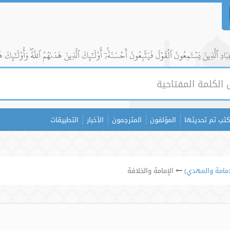
ادِ ٱلَّذِينَ يَسۡتَمِعُونَ ٱلۡقَوۡلَ فَيَتَّبِعُونَ أَحۡسَنَهُۥٓۚ أُوْلَٰٓئِكَ ٱلَّذِينَ هَدَىٰهُمُ ٱللَّهُۖ وَأُوْلَٰٓئِكَ ه
كتب تم تحديثها
المؤلفون
المترجمون
الأخبار
التطبيقات
لإمامة والمهدي)
الإمامة والخلافة