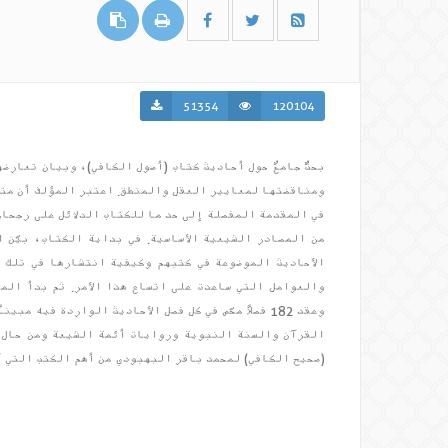
51354
120104
بحثٌ جامعٌ حول أحاديث كتاب (أصول الكافي)، وبيان تعارض
ومناقضتها لمعايير العقل والمنطق. اعتبر المؤلف أن متون
في المقدمة المفصلة إلى حد ما للكتاب الدلائل على رجحان
من المصادر الشيعية الأساسية. في بداية الكتاب، بيّن
الأحاديث الموضوعة في كتبهم وكيفية انتشارها في تلك 
والعوامل التي ساعدت على اتساع هذا الأمر. ثم بدأ الم
وعقد 182 فصلاً محّص في كل فصل الأحاديث الواردة فيه
القرآن والسنة النبوية وروايات أئمة الشيعة ومن حال ر
(صحيح الكافي) لمحمد باقر البهبودي من أهم الكتب التي أُلّ