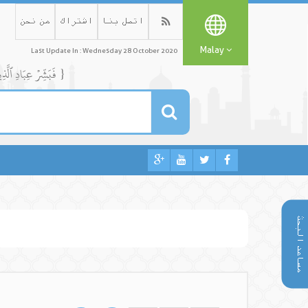
اتصل بنا
اشتراك
من نحن
Malay
Last Update In : Wednesday 28 October 2020
{ فَبَشِّرۡ عِبَادِ ٱلَّذِينَ يَسۡتَمِعُونَ ٱلۡقَوۡلَ فَيَتَّبِعُونَ أَحۡسَنَهُۥٓۚ أُوْلَٰٓئِكَ ٱلَّذِينَ هَدَىٰهُمُ ٱللَّهُۖ وَأُوْلَٰٓئِكَ هُمۡ أُوْلُواْ ٱلۡأَلۡبَٰبِ }
مساعد البحث