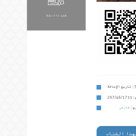
كتب ذات صلة
تاريخ الإضافة :
 :
297/46/1733
 :
هذا الكتاب