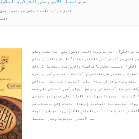
عرض أخبار الأصول على القرآن والعقول-
المؤلف : آیت الله العظمی سید ابوالفضل 
المت
ها مع القرآن الكريم وسنة النبي الأكرم صلى الله عليه وسلم
 كثيرٍ من أخبار أصول الكافي مخالفةٌ للعقل وللقرآن. وبيّن
 القرآن وحجيته مقارنةً بالسنة والروايات مستفيدًا في ذلك
 المؤلف باختصار طريقة تدوين أحاديث الشيعة وأسباب نفوذ
الكتب وتأثيرها في بناء الفكر الشيعي، كما بيّن الدوافع
ؤلف بدراسة أحاديث كل باب من أبواب أصول الكافي على حدة
 مبيناً الأحاديث الموضوعة منها بذكر الدلائل على كونها موضوعة من
واة أسانيد تلك الأحاديث. إن هذا الكتاب إلى جانب كتابي
ِفَتْ في تنقية كتاب أصول الكافي للكُلَيْني وتنقيحه وتصفيته
من الأخبار الموضوعة وغير الصحيحة.