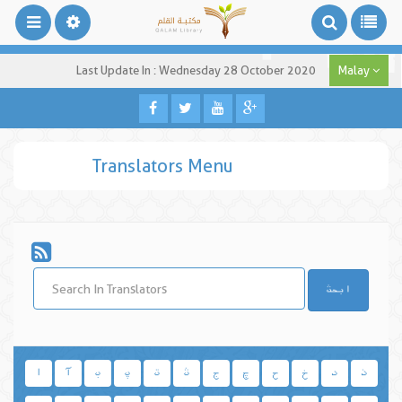
Last Update In : Wednesday 28 October 2020
Malay
Translators Menu
ابحث
ذ
د
خ
ح
چ
ج
ث
ت
پ
ب
آ
ا