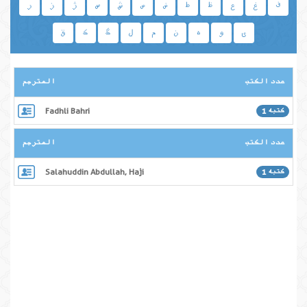
ف
غ
ع
ظ
ط
ض
ص
ش
س
ژ
ز
ر
ی
و
ه
ن
م
ل
گ
ک
ق
عدد الكتب
المترجم
كتبه 1
Fadhli Bahri
عدد الكتب
المترجم
كتبه 1
Salahuddin Abdullah, Haji