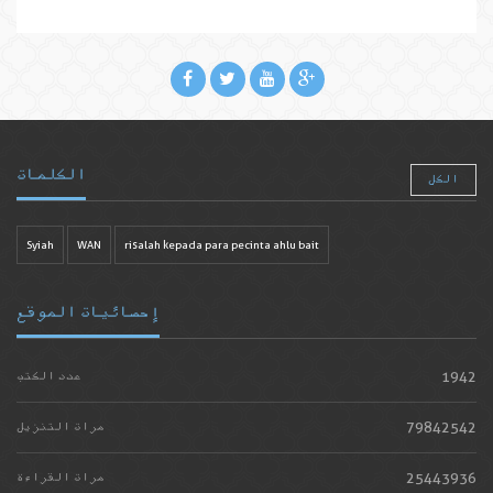
الكلمات
الكل
Syiah
WAN
risalah kepada para pecinta ahlu bait
إحصائيات الموقع
1942
عدد الكتب
79842542
مرات التنزيل
25443936
مرات القراءة