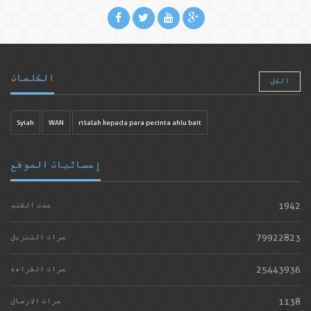
الكلمات
الكل
Syiah
WAN
risalah kepada para pecinta ahlu bait
إحصائيات الموقع
1942
عدد الكتب
79922823
مرات التنزيل
25443936
مرات القراءة
1138
مرات الارسال