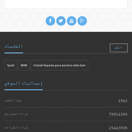
الكلمات
الكل
Syiah
WAN
risalah kepada para pecinta ahlu bait
إحصائيات الموقع
1942
عدد الكتب
79924266
مرات التنزيل
25443936
مرات القراءة