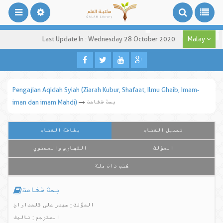
Last Update In : Wednesday 28 October 2020
Malay
Pengajian Aqidah Syiah (Ziarah Kubur, Shafaat, Ilmu Ghaib, Imam-
بحث شفاعت
iman dan imam Mahdi)
تحميل الكتاب
بطاقة الكتاب
المؤلف
الفهارس والمحتوي
كتب ذات صلة
بحث شفاعت
المؤلف : حیدر علی قلمداران
المترجم : تالیف