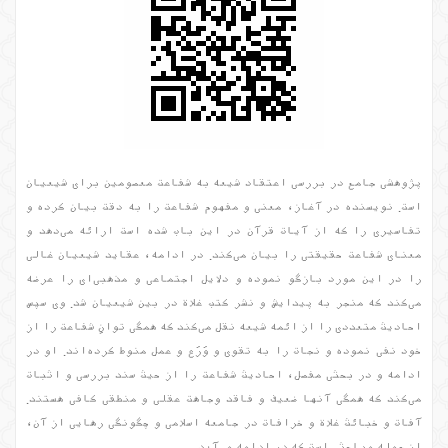
پژوهشی جامع در بررسی اعتقاد شیعه به شفاعت معصومین برای شیعیان
است. نویسنده در آغاز، معنی و مفهوم شفاعت را به دقت بیان کرده و
تفاسیری را که از آیات قرآن در این باب شده است ارائه می‌دهد و
معنای شفاعت حقیقتی را بیان می‌کند. در ادامه، عقاید شیعیان غالی
را در این مورد بازگو نموده و دلایل اجتماعی و مذهبی‌ای را عرضه
می‌کند که منجر به پیدایش و نشر کتب غلاة در بین شیعیان شد. وی سپس
احادیث متعددی را از ائمه شیعه نقل می‌کند که همگی توانِ شفاعت را از
خود نفی نموده و نجات را به تقوی و وَرَع و عمل منوط کرده‌اند. او در
ادامه و در بحثی مفصل، احادیث شفاعت را از حیث سند بررسی و اثبات
می‌کند که همگی آنها ضعیف و فاقد وجاهت عقلی و منطقی کافی هستند.
آفات و خبائث غلاة و خرافات در جامعه اسلامی و چگونگی رهایی از آن،
از جمله مباحثی است که در ادامه می‌آید.