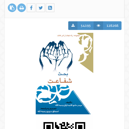
54193
128268