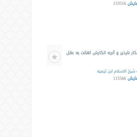
مایش
133516
کار ناپذیر و آنچه انکارش اهانت به عقل
شیخ الاسلام ابن تیمیه
مایش
115566