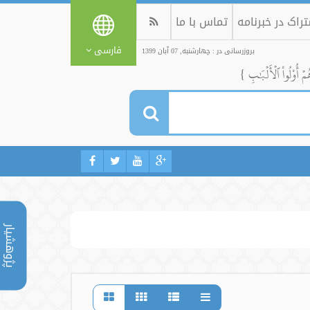
راک در خبرنامه
تماس با ما
فارسی
بروزرسانی در : چهارشنبه, 07 آبان 1399
ُمۡ أُوْلُواْ ٱلۡأَلۡبَٰبِ }
پژوهشیار