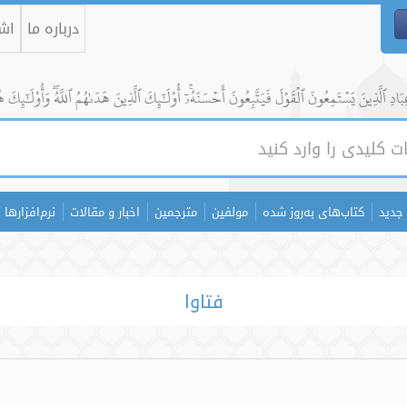
درباره ما
اشت
ادِ ٱلَّذِينَ يَسۡتَمِعُونَ ٱلۡقَوۡلَ فَيَتَّبِعُونَ أَحۡسَنَهُۥٓۚ أُوْلَٰٓئِكَ ٱلَّذِينَ هَدَىٰهُمُ ٱللَّهُۖ وَأُوْلَٰٓئِكَ ه
جدید
کتاب‌های به‌روز شده
مولفین
مترجمین
اخبار و مقالات
نرم‌افزارها
فتاوا