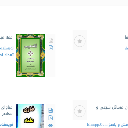
ا
فقه میس
ار
نویسنده
تعداد ن
ون مسائل شرعی و
فتاوای 
معاصر
اسخ Islampp.Com
نویسنده