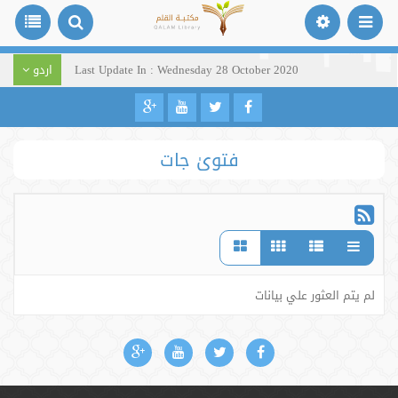
Last Update In : Wednesday 28 October 2020
اردو
فتویٰ جات
لم يتم العثور علي بيانات