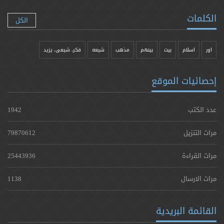
الكلمات
الكل
اور
اسلام
بیت
بينهم
مذهب
شيعه
فکر، شیعی، یزيد
إحصائيات الموقع
عدد الكتب
1942
مرات التنزيل
79870612
مرات القراءة
25443936
مرات الارسال
1138
القائمة البريدية