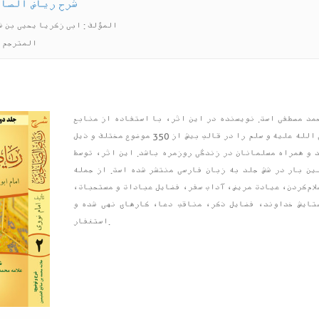
شرح ریاض الصال
المؤلف : ابی زکریا یحیی بن 
المترجم :
مد مصطفی است. نویسنده در این اثر، با استفاده از منابع
موثق روایی، گزیده‌ای از سخنان گهربار پیامبر اکرم صلی الله علیه و سلم را در قالب بیش از 350 موضوع مختلف و ذیل
 و همراه مسلمانان در زندگی روزمره باشد. این اثر، توسط
ین بار در شش جلد به زبان فارسی منتشر شده است. از جمله
لام‌کردن، عیادت مریض، آداب سفر، فضایل عبادات و مستحبات،
تایش خداوند، فضایل ذکر، مناقب دعا، کارهای نهی شده و
استغفار.