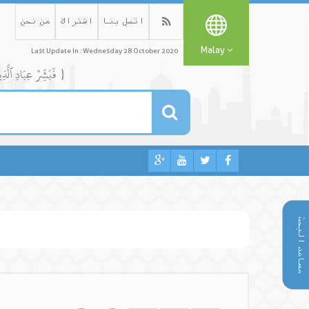
اتصل بنا
اشتراك
من نحن
Malay
Last Update In : Wednesday 28 October 2020
{ فَبَشِّرۡ عِبَادِ ٱلَّذِينَ يَسۡتَمِعُونَ ٱلۡقَوۡلَ فَيَتَّبِعُونَ أَحۡسَنَهُۥٓۚ أُوْلَٰٓئِكَ ٱلَّذِينَ هَدَىٰهُمُ ٱللَّهُۖ وَأُوْلَٰٓئِكَ هُمۡ أُوْلُواْ ٱلۡأَلۡبَٰبِ }
مساعد البحث