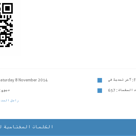
F
آخر تحديث في :
Saturday 8 November 2014
 الصفحات :
657
ديوي :
راسل المدي
الكلمات المفتاحية ل