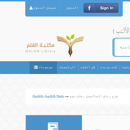
الدخول
تسجيل الدخول
يثها
كتب جديده
كل الكتب
الرئيسيه
موضوعات
شرح ریاض الصالحین - جلد دوم
Hadith-hadith Nabi