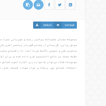
66850
197948
مجموعه سخنان حکیمانه پیامبر رحمت و مهربانی حضرت مح
عناوین کلی و عمومی تألیف کرده است، تا راهنمای جاوید
علامه محمد بن صالح العثیمین شرح داده شده و برای اول
موضوعات کتاب می‌توان به موارد زیر اشاره نمود: فضایل س
اعتکاف، فضایل حج، برکات و ثواب جهاد، فضیلت علم، س