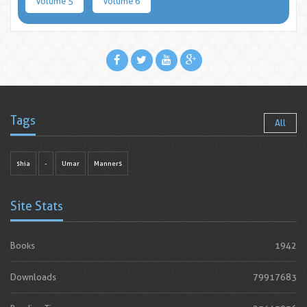
Volume 5
Volume 6
Tags
All
shia
-
Umar
Manners
Site Stats
Books
1942
Downloads
79917683