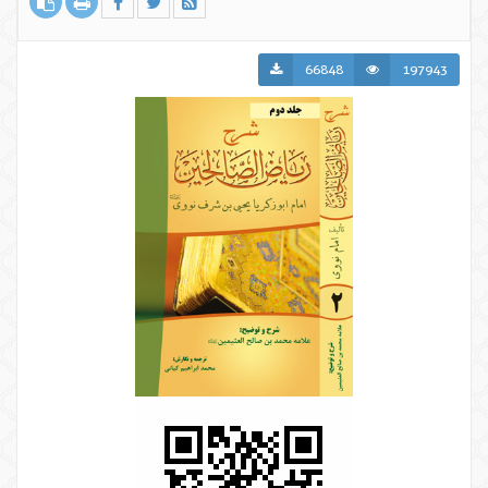
66848
197943