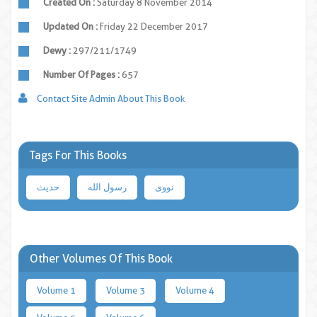
Created On :
Saturday 8 November 2014
Updated On :
Friday 22 December 2017
Dewy :
297/211/1749
Number Of Pages :
657
Contact Site Admin About This Book
Tags For This Books
نووی
رسول الله
حدیث
Other Volumes Of This Book
Volume 1
Volume 3
Volume 4