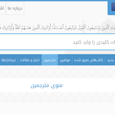
درباره ما
اشت
ادِ ٱلَّذِينَ يَسۡتَمِعُونَ ٱلۡقَوۡلَ فَيَتَّبِعُونَ أَحۡسَنَهُۥٓۚ أُوْلَٰٓئِكَ ٱلَّذِينَ هَدَىٰهُمُ ٱللَّهُۖ وَأُوْلَٰٓئِكَ ه
جدید
کتاب‌های به‌روز شده
مولفین
مترجمین
اخبار و مقالات
نرم‌افزارها
منوی مترجمین