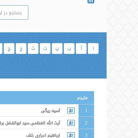
ا
آ
ب
پ
ت
ث
ج
چ
مترجم
1
آسیه ریگی
2
آیت الله العظمی سید ابوالفضل ب
3
ابراهیم احراری خلف