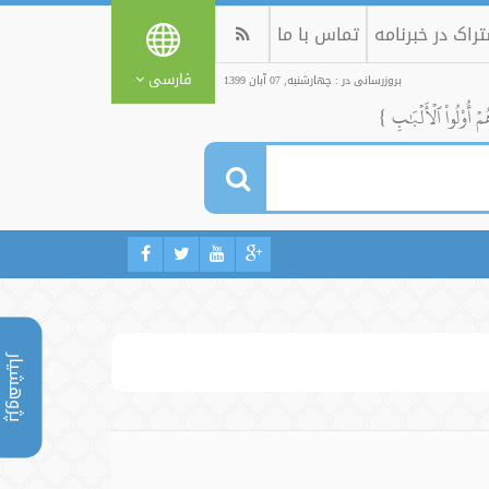
راک در خبرنامه
تماس با ما
فارسی
بروزرسانی در : چهارشنبه, 07 آبان 1399
ُمۡ أُوْلُواْ ٱلۡأَلۡبَٰبِ }
پژوهشیار