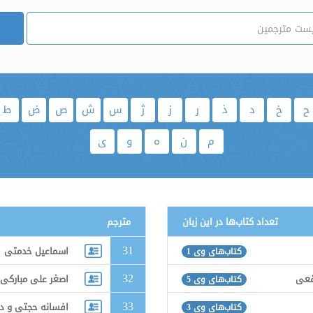
ح
خ
د
ذ
ر
ز
ژ
س
ش
ص
ض
ط
م
ن
ه
و
ی
تعداد کتاب‌ها در این زبان
مترجم
31
اسماعیل خدمتی
کتاب‌های وی 1
32
رقعی قمی
اصغر علی مبارکی
کتاب‌های وی 5
33
افسانه حجتی و دی
کتاب‌های وی 3