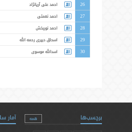
26
احمد علی آریانژاد
27
احمد نعمتی
28
احمد نوربخش
29
اسحاق دبیری رحمه الله
30
اسدالله موسوی
برچسب‌ها
آمار سا
همه