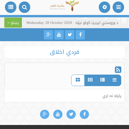
د وروستي اپډیټ کولو نېټه : Wednesday 28 October 2020
پښتو
فردي اخلاق
پایله نه لري