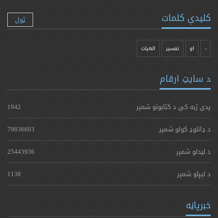
کلیدې کلمات
ټول
-
او
تفسیر
الهیات
د سایټ ارقام
پدې ژبه کې د کتابونو شمېر
1942
د ډانلوډ کولو شمېر
79836603
د لیدلو شمېر
25443936
د لېږلو شمېر
1138
خبرپاڼه