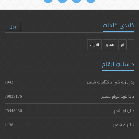
کلیدې کلمات
ټول
-
او
تفسیر
الهیات
د سایټ ارقام
پدې ژبه کې د کتابونو شمېر
1942
د ډانلوډ کولو شمېر
79833176
د لیدلو شمېر
25443936
د لېږلو شمېر
1138