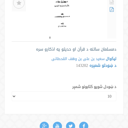
دمسلمان ساتنه د قرآن او حدیثو په اذکارو سره
لیکوال
سعید بن علی بن وهف القحطانی
د ښودلو شمېره
143202
د ښودل شویو کتابونو شمېر