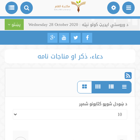
د وروستي اپډیټ کولو نېټه : Wednesday 28 October 2020
پښتو
دعاء، ذکر او مناجات نامه
د ښودل شویو کتابونو شمېر