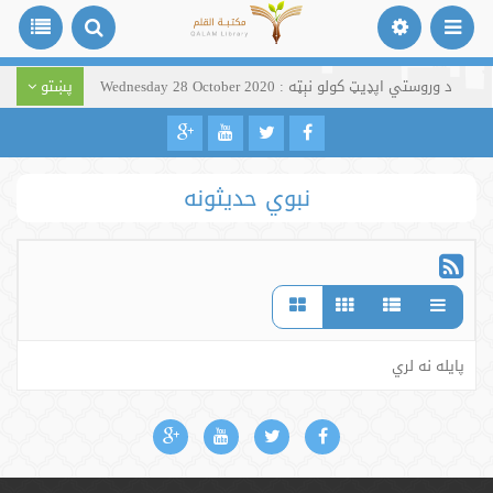
د وروستي اپډیټ کولو نېټه : Wednesday 28 October 2020
پښتو
نبوي حدیثونه
پایله نه لري