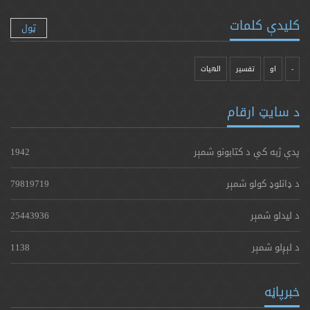
کلیدې کلمات
ټول
-
او
تفسیر
الهیات
د سایټ ارقام
پدې ژبه کې د کتابونو شمېر
1942
د ډانلوډ کولو شمېر
79819719
د لیدلو شمېر
25443936
د لېږلو شمېر
1138
خبرپاڼه