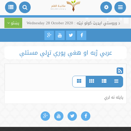
د وروستي اپډیټ کولو نېټه : Wednesday 28 October 2020
پښتو
عربي ژبه او هغې پورې تړلې مسئلې
پایله نه لري