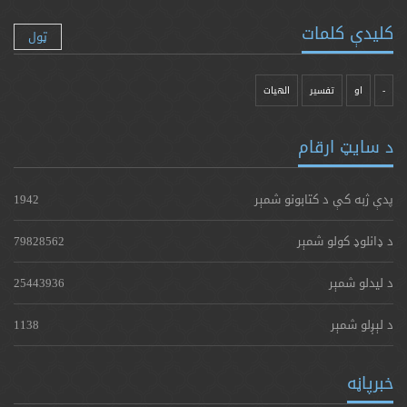
کلیدې کلمات
ټول
-
او
تفسیر
الهیات
د سایټ ارقام
پدې ژبه کې د کتابونو شمېر
1942
د ډانلوډ کولو شمېر
79828562
د لیدلو شمېر
25443936
د لېږلو شمېر
1138
خبرپاڼه