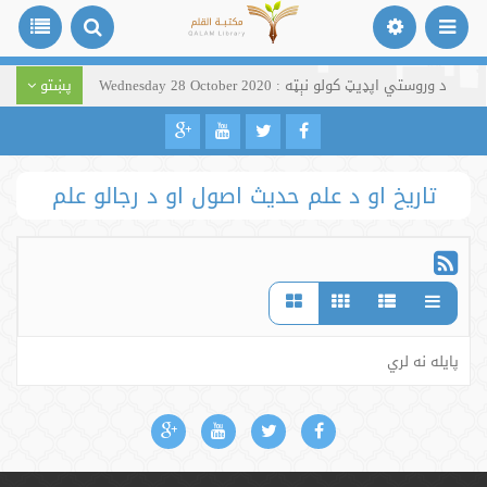
د وروستي اپډیټ کولو نېټه : Wednesday 28 October 2020
پښتو
تاریخ او د علم حدیث اصول او د رجالو علم
پایله نه لري