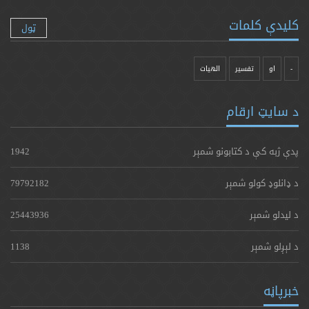
کلیدې کلمات
ټول
-
او
تفسیر
الهیات
د سایټ ارقام
پدې ژبه کې د کتابونو شمېر
1942
د ډانلوډ کولو شمېر
79792182
د لیدلو شمېر
25443936
د لېږلو شمېر
1138
خبرپاڼه