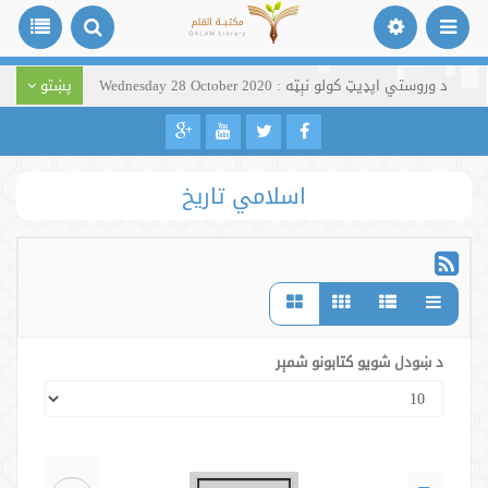
د وروستي اپډیټ کولو نېټه : Wednesday 28 October 2020
پښتو
اسلامي تاریخ
د ښودل شویو کتابونو شمېر