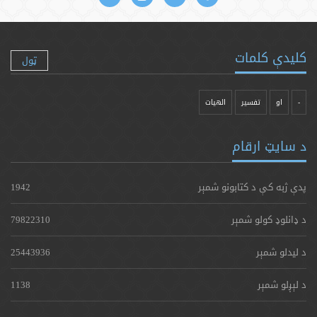
کلیدې کلمات
ټول
-
او
تفسیر
الهیات
د سایټ ارقام
پدې ژبه کې د کتابونو شمېر
1942
د ډانلوډ کولو شمېر
79822310
د لیدلو شمېر
25443936
د لېږلو شمېر
1138