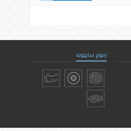
زمونږ سایټونه