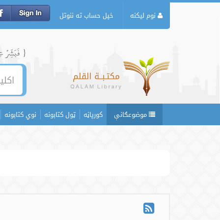
نوم لیکنه
خپل حساب ته ننوتل
{ فَبَشِّرۡ عِبَ
موضوعګانې
کورپاڼه
ټول کتابونه
نوي کتابونه