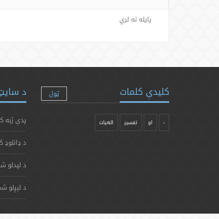
پایله نه لري
کلیدې کلمات
د سایټ 
ټول
پدې ژبه ک
-
او
تفسیر
الهیات
د ډانلوډ ک
د لیدلو شم
د لېږلو شم