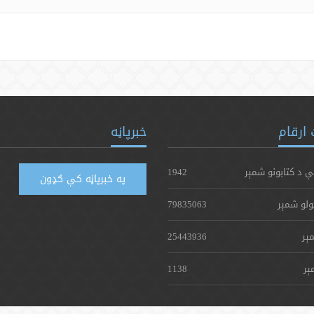
ارقام
خبرپاڼه
ې د کتابونو شمېر
1942
په خبرپاڼه کې ګډون
ولو شمېر
79835063
ېر
25443936
ېر
1138