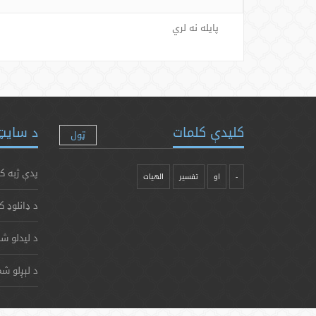
پایله نه لري
کلیدې کلمات
د سایټ 
ټول
پدې ژبه ک
-
او
تفسیر
الهیات
د ډانلوډ ک
د لیدلو شم
د لېږلو شم