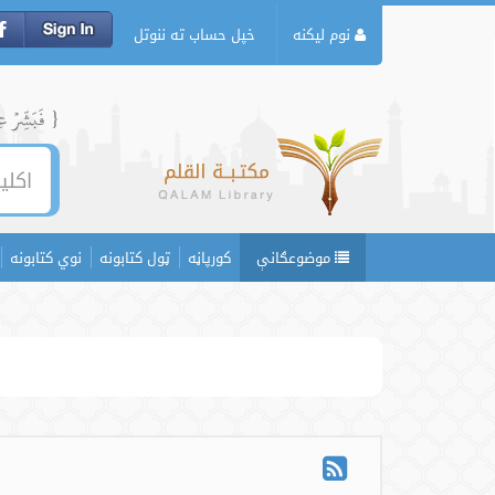
نوم لیکنه
خپل حساب ته ننوتل
{ فَبَشِّرۡ عِبَ
موضوعګانې
کورپاڼه
ټول کتابونه
نوي کتابونه