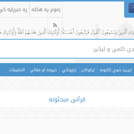
زمونږ په هکله
په خبرپاڼه ک
ادِ ٱلَّذِينَ يَسۡتَمِعُونَ ٱلۡقَوۡلَ فَيَتَّبِعُونَ أَحۡسَنَهُۥٓۚ أُوْلَٰٓئِكَ ٱلَّذِينَ هَدَىٰهُمُ ٱللَّهُۖ وَأُوْلَٰٓئِكَ ه
اپډیټ شوي کتابونه
لیکوالان
ژباړونکي
خبرونه او مقالې
التطبيقات
قرآنی مبحثونه