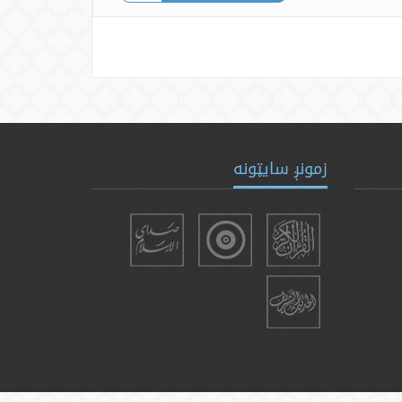
زمونږ سایټونه