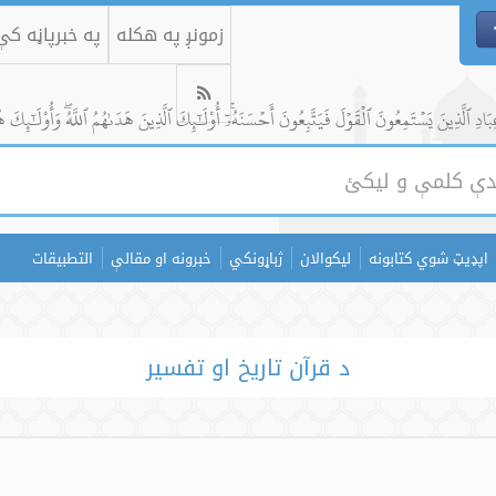
زمونږ په هکله
په خبرپاڼه ک
ادِ ٱلَّذِينَ يَسۡتَمِعُونَ ٱلۡقَوۡلَ فَيَتَّبِعُونَ أَحۡسَنَهُۥٓۚ أُوْلَٰٓئِكَ ٱلَّذِينَ هَدَىٰهُمُ ٱللَّهُۖ وَأُوْلَٰٓئِكَ ه
اپډیټ شوي کتابونه
لیکوالان
ژباړونکي
خبرونه او مقالې
التطبيقات
د قرآن تاريخ او تفسیر