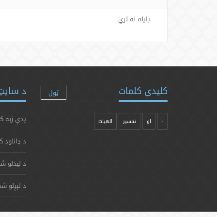
پایله نه لري
کلیدې کلمات
د سایټ 
ټول
پدې ژبه ک
-
او
تفسیر
الهیات
د ډانلوډ ک
د لیدلو شم
د لېږلو شم