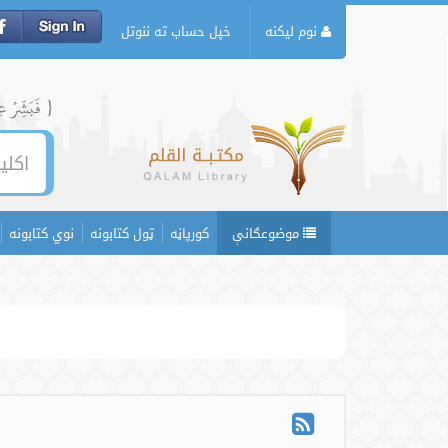
نوم لیکنه
خپل حساب ته ننوتل
{ فَبَشِّرۡ عِبَ
موضوعګانې
کورپاڼه
ټول کتابونه
نوي کتابونه