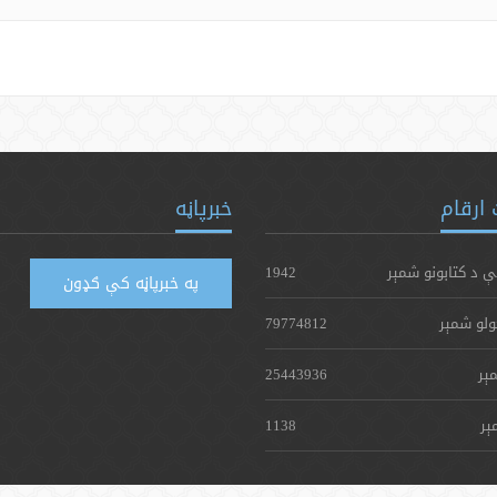
ارقام
خبرپاڼه
ې د کتابونو شمېر
1942
په خبرپاڼه کې ګډون
ولو شمېر
79774812
ېر
25443936
ېر
1138