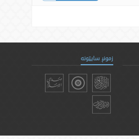
زمونږ سایټونه