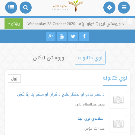
د وروستي اپډیټ کولو نېټه : Wednesday 28 October 2020
پښتو
نوي کتابونه
وروستئ لیکنې
نوي کتابونه
ټول
د سحر جادو او بدنظر علاج د قرآن او سنتو په رڼا کښ
وحید عبدالسلام بالی
اسلامي نړۍ ليد
عبد الله مؤمن