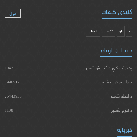
کلیدې کلمات
ټول
-
او
تفسیر
الهیات
د سایټ ارقام
پدې ژبه کې د کتابونو شمېر
1942
د ډانلوډ کولو شمېر
79965125
د لیدلو شمېر
25443936
د لېږلو شمېر
1138
خبرپاڼه