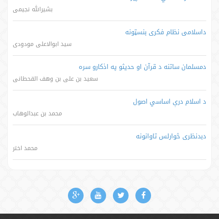
بشیرالله نجیمی
داسلامی نظام فکری بنسټونه
سید ابوالاعلی مودودی
دمسلمان ساتنه د قرآن او حدیثو په اذکارو سره
سعید بن علی بن وهف القحطانی
د اسلام درې اساسي اصول
محمد بن عبدالوهاب
دبدنظری څوارلس تاوانونه
محمد اختر