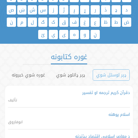
د
ډ
ذ
ر
ړ
ږ
ژ
ز
س
ش
ښ
ص
ض
ط
ظ
ع
غ
ف
ق
ک
ګ
ل
م
ن
ڼ
و
ه
ی
ې
ئ
غوره کتابونه
ډېر لوستل شوي
ډېر ډانلوډ شوي
غوره شوي خبرونه
دقرآن کریم ترجمه او تفسیر
تألیف
اسلام پوهنه
ابوفاروق
د معاصر اسلامي اقتصاد پیژندنه