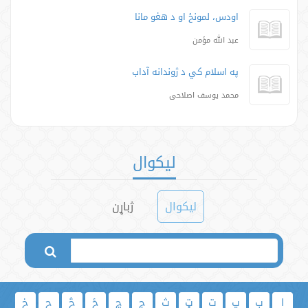
اودس، لمونځ او د هغو مانا
عبد الله مؤمن
په اسلام کي د ژوندانه آداب
محمد یوسف اصلاحی
لیکوال
لیکوال
ژباړن
ا
ب
پ
ت
ټ
ث
ج
چ
ځ
څ
ح
خ