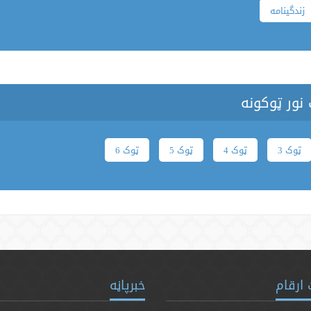
زندگینامه
نور ټوکونه
ټوک 3
ټوک 4
ټوک 5
ټوک 6
ارقام
خبرپاڼه