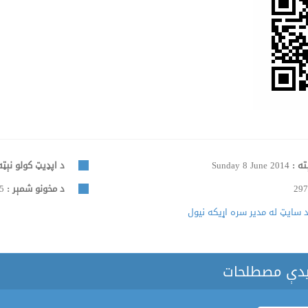
ته :
Sunday 8 June 2014
د اپډیټ کولو نېټه
297
د مخونو شمېر :
265
 سایټ له مدیر سره اړیکه نیول
یدې مصطلحات