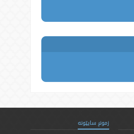
زمونږ سایټونه