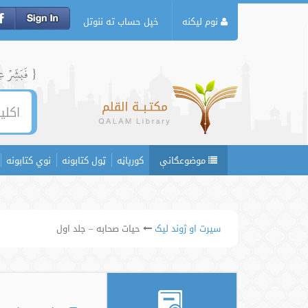
نوم لیکنه
خپل حساب ته ننوتل
{ فَبَشِّرۡ عِبَ
موضوعګانې
کورپاڼه
ټول کتابونه
نوي کتابونه
سیرت او ژوند لیک
حیات صحابه – جلد اول