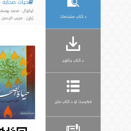
حیات صحابه –
لیکوال : محمد یوسف
د کتاب مشخصات
ژباړن : مجیب الرحمن
د کتاب ډانلوډ
فهرست او د کتاب متن