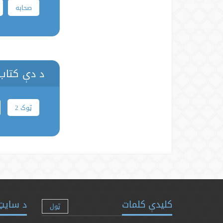
صحابه
د دې کتاب 
ټوک 2
کلیدې کلمات
د سایټ 
ټول