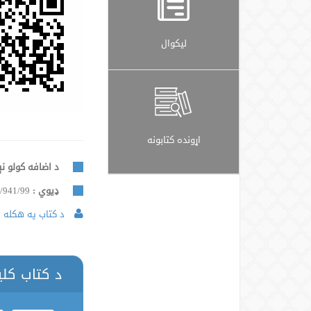
لیکوال
اړونده کتابونه
د اضافه کولو نې
ډيوي :
/941/99
د کتاب په هکله د
د کتاب کل