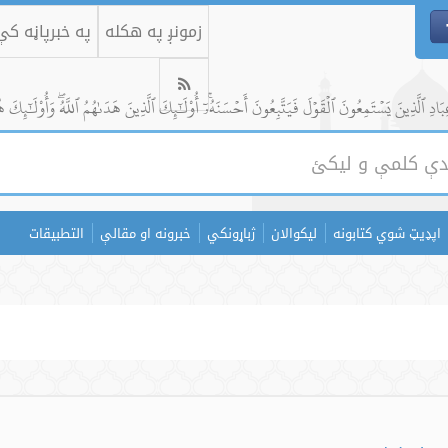
زمونږ په هکله
په خبرپاڼه ک
ادِ ٱلَّذِينَ يَسۡتَمِعُونَ ٱلۡقَوۡلَ فَيَتَّبِعُونَ أَحۡسَنَهُۥٓۚ أُوْلَٰٓئِكَ ٱلَّذِينَ هَدَىٰهُمُ ٱللَّهُۖ وَأُوْلَٰٓئِكَ ه
اپډیټ شوي کتابونه
لیکوالان
ژباړونکي
خبرونه او مقالې
التطبيقات