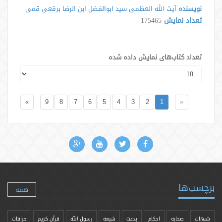
نویسنده
آیت الله العظمی سید ابوالفضل ابن الرضا برقعی قمی
تعداد نمایش
175465
تعداد کتاب‌های نمایش داده شده
»
9
8
7
6
5
4
3
2
1
«
برچسب‌ها
همه
شبهات
صحابه
احکام
بدعت
شیعه
رسول الله
قرآن کریم
خرافات