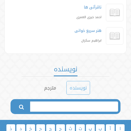
ناقرآنی ها
احمد خیری العمری
هنر سریع خوانی
ابراهیم سکران
نویسنده
نویسنده
مترجم
ا
آ
ب
پ
ت
ث
ج
چ
ح
خ
د
ذ