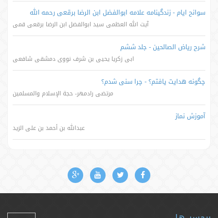
سوانح ایام - زندگینامه علامه ابوالفضل ابن الرضا برقعی رحمه الله
آیت الله العظمی سید ابوالفضل ابن الرضا برقعی قمی
شرح ریاض الصالحین - جلد ششم
ابی زکریا یحیی بن شرف نووی دمشقی شافعی
چگونه هدایت یافتم؟ - چرا سنی شدم؟
مرتضی رادمهر- حجة الإسلام والمسلمین
آموزش نماز
عبدالله بن أحمد بن علی الزید
برچسب‌ها