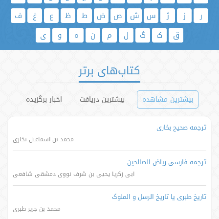
ر
ز
ژ
س
ش
ص
ض
ط
ظ
ع
غ
ف
ق
ک
گ
ل
م
ن
ه
و
ی
کتاب‌های برتر
بیشترین مشاهده
بیشترین دریافت
اخبار برگزیده
ترجمه صحیح بخاری
محمد بن اسماعیل بخاری
ترجمه فارسی ریاض الصالحین
ابی زکریا یحیی بن شرف نووی دمشقی شافعی
تاریخ طبری یا تاریخ الرسل و الملوک
محمد بن جریر طبری