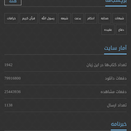
همه
شبهات
صحابه
احکام
بدعت
شیعه
رسول الله
قرآن کریم
خرافات
دفاع
عقیده
آمار سایت
تعداد کتاب‌ها در این زبان
1942
دفعات دانلود
79916800
دفعات مشاهده
25443936
تعداد ارسال
1138
خبرنامه