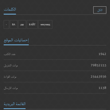
الكلمات
الكل
-
ВА
дар
БАЙТ
мекунанд
إحصائيات الموقع
1942
عدد الكتب
79852153
مرات التنزيل
25443936
مرات القراءة
1138
مرات الارسال
القائمة البريدية