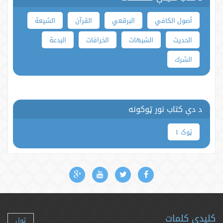
أصول الكافي
البرقعي
القرآن
الشيعة
الحديث
الشبهات
الخرافات
البدعة
الشرك
د دې کتاب نور ټوکونه
ټوک 1
کلیدې کلمات
ټول