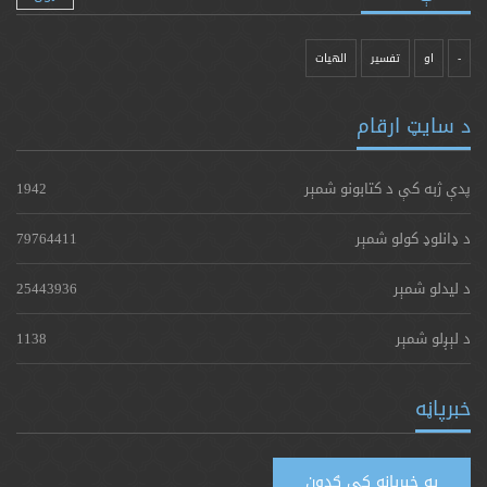
-
او
تفسیر
الهیات
د سایټ ارقام
پدې ژبه کې د کتابونو شمېر
1942
د ډانلوډ کولو شمېر
79764411
د لیدلو شمېر
25443936
د لېږلو شمېر
1138
خبرپاڼه
په خبرپاڼه کې ګډون