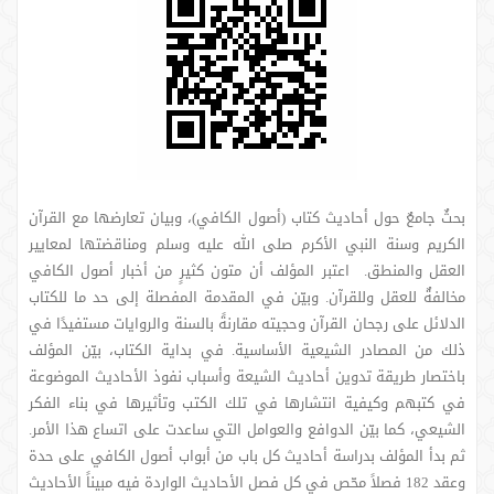
بحثٌ جامعٌ حول أحاديث كتاب (أصول الكافي)، وبيان تعارضها مع القرآن
الكريم وسنة النبي الأكرم صلى الله عليه وسلم ومناقضتها لمعايير
العقل والمنطق. اعتبر المؤلف أن متون كثيرٍ من أخبار أصول الكافي
مخالفةٌ للعقل وللقرآن. وبيّن في المقدمة المفصلة إلى حد ما للكتاب
الدلائل على رجحان القرآن وحجيته مقارنةً بالسنة والروايات مستفيدًا في
ذلك من المصادر الشيعية الأساسية. في بداية الكتاب، بيّن المؤلف
باختصار طريقة تدوين أحاديث الشيعة وأسباب نفوذ الأحاديث الموضوعة
في كتبهم وكيفية انتشارها في تلك الكتب وتأثيرها في بناء الفكر
الشيعي، كما بيّن الدوافع والعوامل التي ساعدت على اتساع هذا الأمر.
ثم بدأ المؤلف بدراسة أحاديث كل باب من أبواب أصول الكافي على حدة
وعقد 182 فصلاً محّص في كل فصل الأحاديث الواردة فيه مبيناً الأحاديث