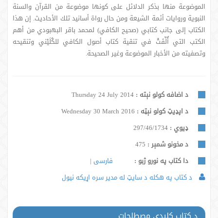
الموضوعة منها بذكر الدلائل على كونها موضوعة من القرآن والسنة
النبوية وروايات أئمة الشيعة ومن حال رواة أسانيد تلك الأحاديث. إن هذا
الكتاب إلى جانب كتابي (صحيح الكافي) لمحمد باقر البهبودي من أهم
الكتب التي أُلِّفَتْ في تنقية كتاب أصول الكافي للكُلَيْني وتنقيحه
وتصفيته من الأخبار الموضوعة وغير الصحيحة.
د اضافه کولو نېته :
Thursday 24 July 2014
د اپډیټ کولو نېټه :
Wednesday 30 March 2016
ډيوي :
297/46/1734
د مخونو شمېر :
475
دا کتاب په نورو ژبو :
فارسی
د کتاب په هکله د سایټ له مدیر سره اړیکه نیول
د کتاب کلیدې مصطلحات