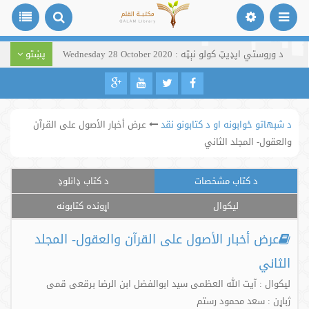
د وروستي اپډیټ کولو نېټه : Wednesday 28 October 2020
پښتو
د شبهاتو ځوابونه او د کتابونو نقد
عرض أخبار الأصول على القرآن
والعقول- المجلد الثاني
د کتاب مشخصات
د کتاب ډانلوډ
لیکوال
اړونده کتابونه
عرض أخبار الأصول على القرآن والعقول- المجلد
الثاني
لیکوال : آیت الله العظمی سید ابوالفضل ابن الرضا برقعی قمی
ژباړن : سعد محمود رستم