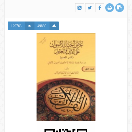
129763
49880