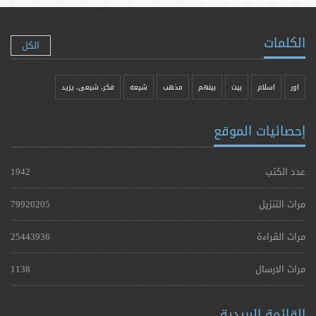
الكلمات
الكل
اور
اسلام
بیت
بينهم
مذهب
شيعه
فکر، شیعی، یزيد
إحصائيات الموقع
عدد الكتب
1942
مرات التنزيل
79920205
مرات القراءة
25443936
مرات الارسال
1138
القائمة البريدية