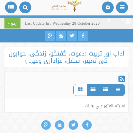
Last Update In : Wednesday 28 October 2020
اردو
آداب اور تربیت (دعوت، گفتگو، زندگی، خوابوں
کی تعبیر، محفل، عزاداری وغیرہ)
لم يتم العثور علي بيانات