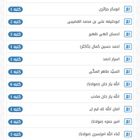
ابوبکر جزائری
كتبه 1
ابوخلیفه علی بن محمد القضیبی
كتبه 2
احسان الهی ظهیر
كتبه 3
احمد حسين كمال ‌(ڈاكٹر)
كتبه 1
اسرار احمد
كتبه 1
السيّد طاهر المكّى
كتبه 1
الله يار خان ((مولانا)
كتبه 6
الله يار خان صاحب
كتبه 1
امان الله لك ايم اے
كتبه 1
امير حمزه (مولانا)
كتبه 4
ثناء الله امرتسرى (مولانا)
كتبه 3