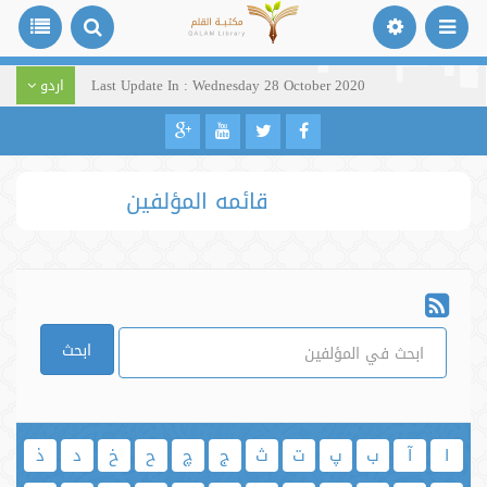
Last Update In : Wednesday 28 October 2020
اردو
قائمه المؤلفين
ابحث
ا
آ
ب
پ
ت
ث
ج
چ
ح
خ
د
ذ