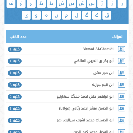
ر
ز
ژ
س
ش
ص
ض
ط
ظ
ع
غ
ف
ق
ک
گ
ل
م
ن
ه
و
ی
المؤلف
عدد الكتب
Ahmad Al-Ghamidi
كتبه 1
أبو بكر بن العربي المالكي
كتبه 1
ابن حجر مكى
كتبه 1
ابن قیم جوزیه
كتبه 3
ابو ابراهيم خليل احمد محدِّث سهارنپورى
كتبه 2
ابو الحسن مبشر احمد ربّانى (مولانا)
كتبه 1
ابو الحسنات محمد اشرف سيالوى (مولانا)
كتبه 1
ابو الفضل محمد كرم الدين
كتبه 1