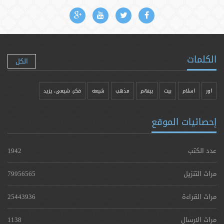
الكلمات
الكل
اور
اسلام
بیت
بينهم
مذهب
شيعه
فکر، شیعی، یزيد
إحصائيات الموقع
عدد الكتب
1942
مرات التنزيل
79956565
مرات القراءة
25443936
مرات الارسال
1138