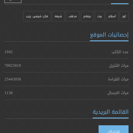
اور
اسلام
بیت
بينهم
مذهب
شيعه
فکر، شیعی، یزيد
إحصائيات الموقع
عدد الكتب
1942
مرات التنزيل
79825819
مرات القراءة
25443936
مرات الارسال
1138
القائمة البريدية
اشتراك