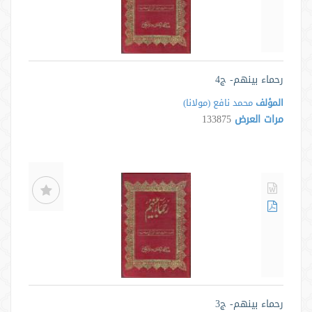
رحماء بينهم- ج4
المؤلف
محمد نافع (مولانا)
مرات العرض
133875
رحماء بينهم- ج3