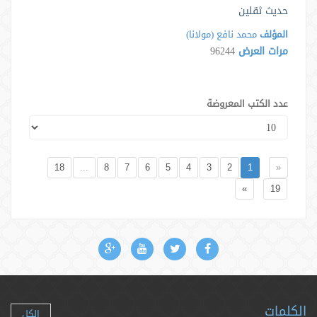
حدیث ثقلین
المؤلف
محمد نافع (مولانا)
مرات العرض
96244
عدد الكتب المعروضة
18
...
8
7
6
5
4
3
2
1
«
»
19
الكلمات
الكل