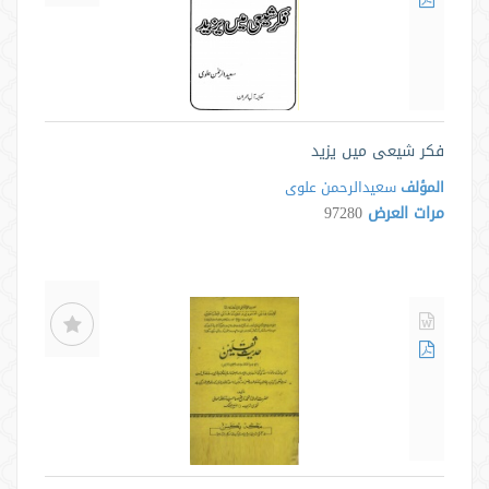
فکر شیعی میں یزيد
المؤلف
سعیدالرحمن علوی
مرات العرض
97280