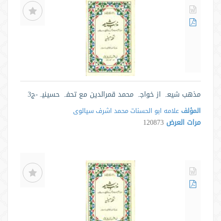
مذھب شیعہ از خواجہ محمد قمرالدین مع تحفہ حسینیہ-ج3
المؤلف
علامه ابو الحسنات محمد اشرف سيالوى
مرات العرض
120873