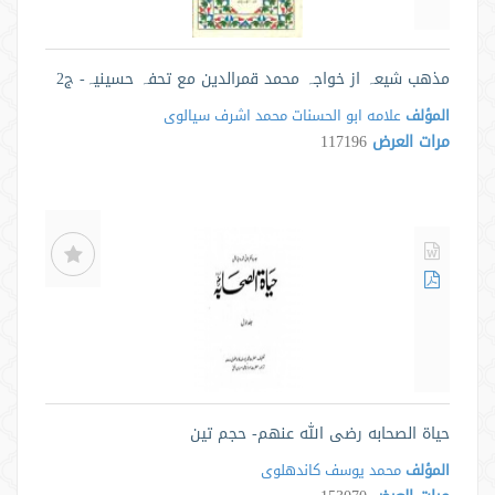
مذھب شیعہ از خواجہ محمد قمرالدین مع تحفہ حسینیہ- ج2
المؤلف
علامه ابو الحسنات محمد اشرف سيالوى
مرات العرض
117196
حياة الصحابه رضى الله عنهم- حجم تین
المؤلف
محمد یوسف کاندهلوی