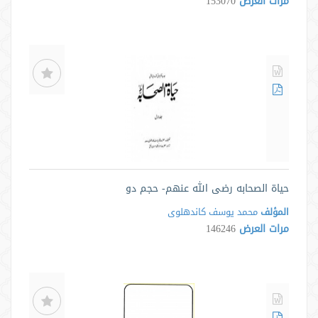
مرات العرض
153070
حياة الصحابه رضى الله عنهم- حجم دو
المؤلف
محمد یوسف کاندهلوی
مرات العرض
146246