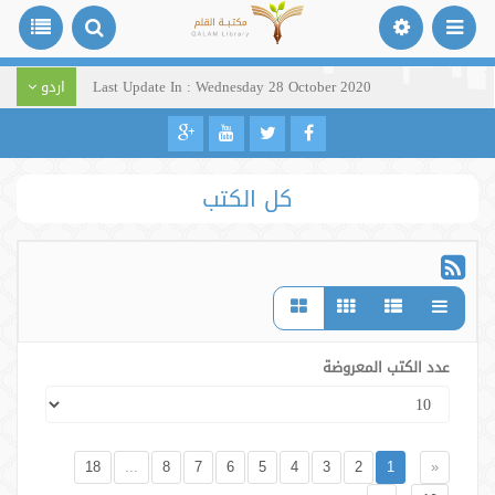
Last Update In : Wednesday 28 October 2020
اردو
كل الكتب
عدد الكتب المعروضة
18
...
8
7
6
5
4
3
2
1
«