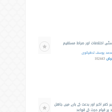
نّی اختلافات اور صراط مستقیم
حمد یوسف لدھیانوی
عرض
102443
ر كفر اكبر اور بدعت كے بارے ميں جاهل
د پر قيام حجت كے قواعد