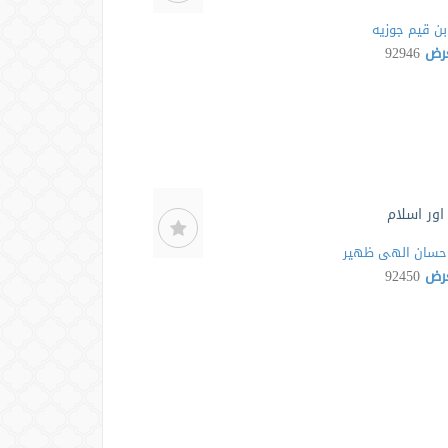
بن قیم جوزیه
عرض
92946
اور اسلام
حسان الهی ظهیر
عرض
92450