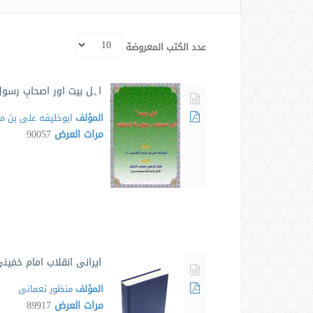
عدد الكتب المعروضة
اہل بیت اور اصحابِ رسول
المؤلف
ابوخلیفه علی بن م
مرات العرض
90057
ايرانى انقلاب امام خمَي
المؤلف
منظور نعمانى
مرات العرض
89917