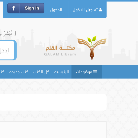
تسجيل الدخول
الدخول
{ فَبَشِّرۡ عِبَ
موضوعات
الرئيسيه
كل الكتب
كتب جديده
كتب