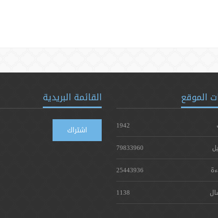
ت الموقع
القائمة البريدية
1942
اشتراك
يل
79833960
ءة
25443936
ال
1138