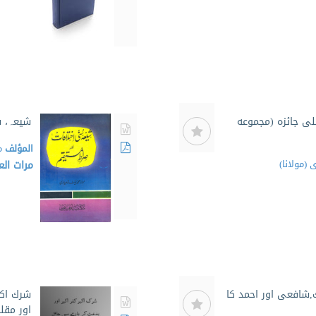
لى جائزه (مجموعه
شیعہ، س
المؤلف
م
 (مولانا)
مرات ال
لك,شافعى اور احمد كا
شرك اكب
اور مقل