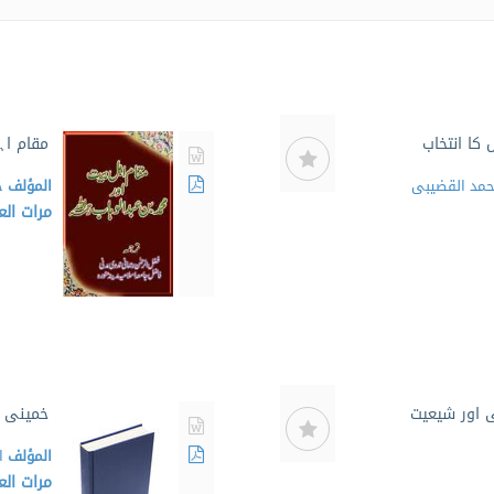
 کا انتخاب
مقام اہ
حمد القضیبی
المؤلف
خ
مرات ال
نى اور شيعيت
خمينى ا
المؤلف
ا
مرات ال