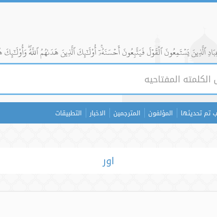
ادِ ٱلَّذِينَ يَسۡتَمِعُونَ ٱلۡقَوۡلَ فَيَتَّبِعُونَ أَحۡسَنَهُۥٓۚ أُوْلَٰٓئِكَ ٱلَّذِينَ هَدَىٰهُمُ ٱللَّهُۖ وَأُوْلَٰٓئِكَ ه
 تم تحديثها
المؤلفون
المترجمين
الاخبار
التطبيقات
اور