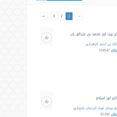
»
3
2
1
«
ل بیت اور محمد بن عبدالوہاب
الد بن أحمد الزهرانی
عرض
104642
زم اور اسلام
بو ريحان ضياء الرحمان فاروقى
عرض
85388