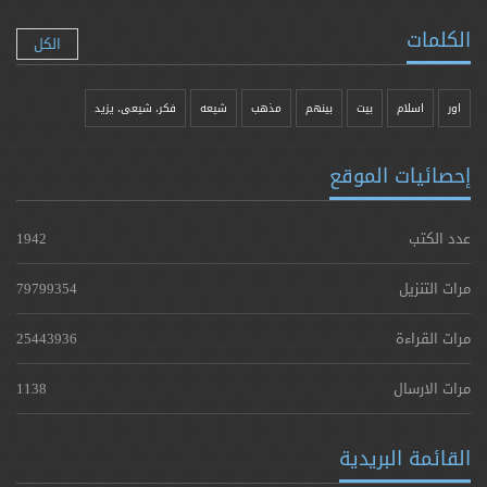
الكلمات
الكل
اور
اسلام
بیت
بينهم
مذهب
شيعه
فکر، شیعی، یزيد
إحصائيات الموقع
عدد الكتب
1942
مرات التنزيل
79799354
مرات القراءة
25443936
مرات الارسال
1138
القائمة البريدية