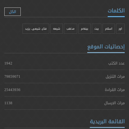
الكلمات
الكل
اور
اسلام
بیت
بينهم
مذهب
شيعه
فکر، شیعی، یزيد
إحصائيات الموقع
عدد الكتب
1942
مرات التنزيل
79859071
مرات القراءة
25443936
مرات الارسال
1138
القائمة البريدية