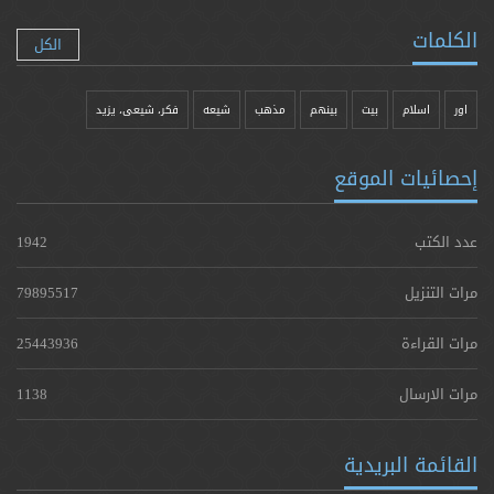
الكلمات
الكل
اور
اسلام
بیت
بينهم
مذهب
شيعه
فکر، شیعی، یزيد
إحصائيات الموقع
عدد الكتب
1942
مرات التنزيل
79895517
مرات القراءة
25443936
مرات الارسال
1138
القائمة البريدية