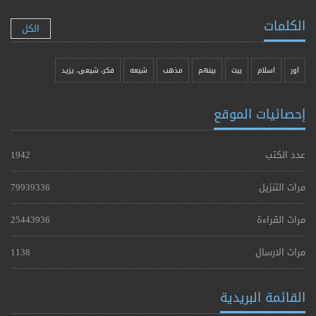
الكلمات
الكل
اور
اسلام
بیت
بينهم
مذهب
شيعه
فکر، شیعی، یزيد
إحصائيات الموقع
عدد الكتب
1942
مرات التنزيل
79939336
مرات القراءة
25443936
مرات الارسال
1138
القائمة البريدية