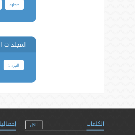
صحابه
المجلدات ا
الجزء 1
الكلمات
إحصائيا
الكل