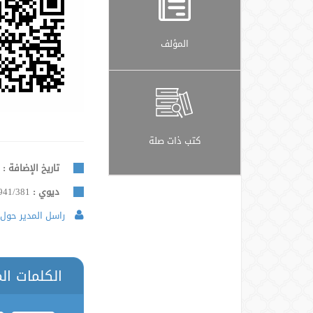
المؤلف
كتب ذات صلة
تاريخ الإضافة :
9
ديوي :
941/381
راسل المدير حول 
الكلمات ال