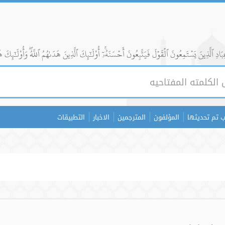
ادِ ٱلَّذِينَ يَسۡتَمِعُونَ ٱلۡقَوۡلَ فَيَتَّبِعُونَ أَحۡسَنَهُۥٓۚ أُوْلَٰٓئِكَ ٱلَّذِينَ هَدَىٰهُمُ ٱللَّهُۖ وَأُوْلَٰٓئِكَ ه
 تم تحديثها
المؤلفون
المترجمين
الاخبار
التطبيقات