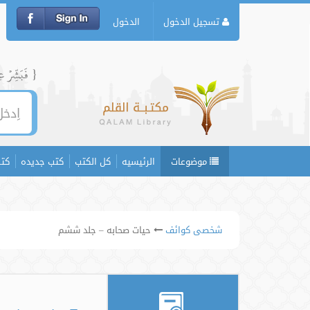
تسجيل الدخول
الدخول
{ فَبَشِّرۡ عِبَ
موضوعات
الرئيسيه
كل الكتب
كتب جديده
كتب
شخصی کوائف
حیات صحابه – جلد ششم