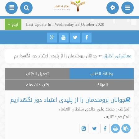
Last Update In : Wednesday 28 October 2020
اردو
معاشرتی اخلاق
جوانان برومندمان را از پلیدی اعتیاد دور نگهداریم
بطاقة الكتاب
تحميل الكتاب
المؤلف
كتب ذات صلة
جوانان برومندمان را از پلیدی اعتیاد دور نگهداریم
المؤلف : محمد علی خالدی سلطان العلماء
المترجم : تالیف