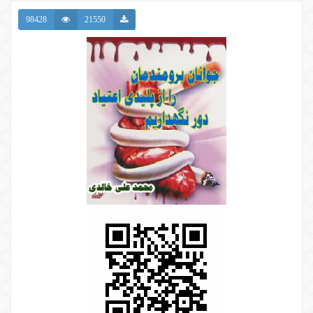
98428
21550