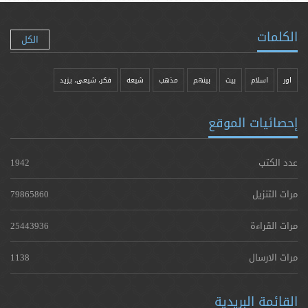
الكلمات
الكل
اور
اسلام
بیت
بينهم
مذهب
شيعه
فکر، شیعی، یزيد
إحصائيات الموقع
عدد الكتب
1942
مرات التنزيل
79865860
مرات القراءة
25443936
مرات الارسال
1138
القائمة البريدية