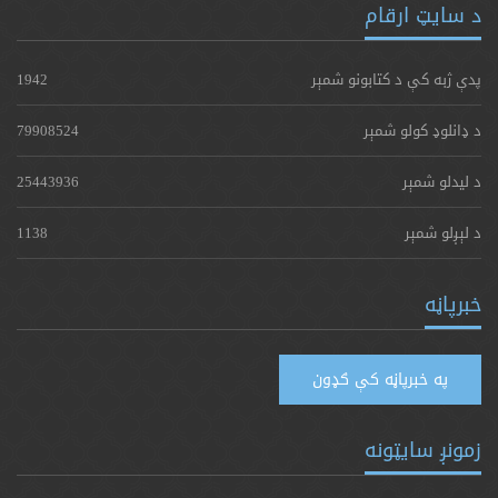
د سایټ ارقام
پدې ژبه کې د کتابونو شمېر
1942
د ډانلوډ کولو شمېر
79908524
د لیدلو شمېر
25443936
د لېږلو شمېر
1138
خبرپاڼه
په خبرپاڼه کې ګډون
زمونږ سایټونه