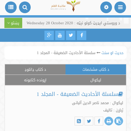
د وروستي اپډیټ کولو نېټه : Wednesday 28 October 2020
پښتو
حدیث او سنت
سلسلة الأحاديث الضعيفة - المجلد 1
د کتاب مشخصات
د کتاب ډانلوډ
لیکوال
اړونده کتابونه
سلسلة الأحاديث الضعيفة - المجلد 1
لیکوال : محمد ناصر الدین آلبانی
ژباړن : تالیف