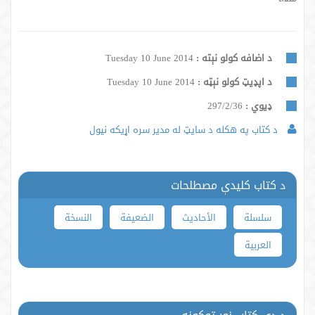
د اضافه کولو نېته :
Tuesday 10 June 2014
د اپډیټ کولو نېټه :
Tuesday 10 June 2014
ډيوي :
297/2/36
د کتاب په هکله د سایټ له مدیر سره اړیکه نیول
د کتاب کلیدې مصطلحات
سلسلة
الأحاديث
الضعيفة
النسخة
العربية