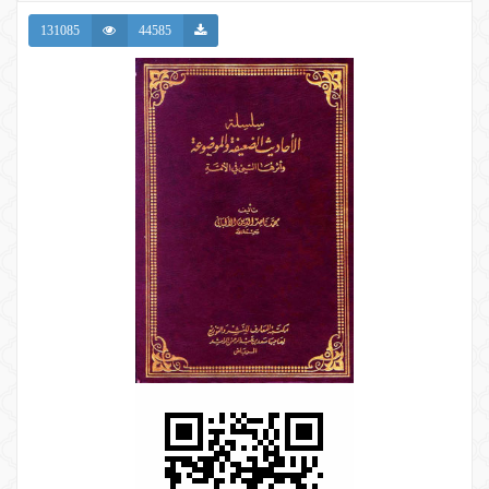
131085
44585