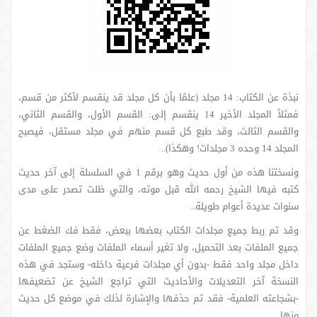
نبذة عن الكتاب: 14 مجلد (علمًا بأن كل مجلد قد ينقسم لأكثر من قسم،
فمثلاً المجلد الأخير 14 ينقسم إلى: القسم الأول، والقسم الثاني،
والقسم الثالث، وقد طبع كل قسم منهم في مجلد مستقل، فيصبح
المجلد 14 وحده 3 مجلدات! وهكذا)..
ونسختنا هذه من أول حديث وهو برقم 1 في السلسلة إلى آخر حديث
كتبه فيها الشيخ رحمه الله قبل موته، والتي ظلت تصدر على مدى
سنوات عديدة أعوام طويلة..
وقد تم ربط جميع مجلدات الكتاب بعضها ببعض، فقط فك الضغط عن
جميع الملفات بعد التحميل، ولا تغير أسماء الملفات وضع جميع الملفات
داخل مجلد واحد فقط -بدون أي مجلدات فرعية داخله- وستجد في هذه
النسخة آخر التعديلات والأحاديث التي تراجع الشيخ عن تضعيفها
-بشجاعته العلمية- فقد تم حذفها والإشارة لذلك في موضع كل حديث
منها