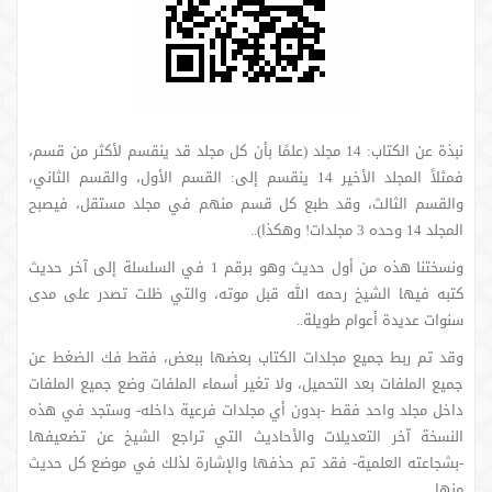
نبذة عن الكتاب: 14 مجلد (علمًا بأن كل مجلد قد ينقسم لأكثر من قسم،
فمثلاً المجلد الأخير 14 ينقسم إلى: القسم الأول، والقسم الثاني،
والقسم الثالث، وقد طبع كل قسم منهم في مجلد مستقل، فيصبح
المجلد 14 وحده 3 مجلدات! وهكذا)..
ونسختنا هذه من أول حديث وهو برقم 1 في السلسلة إلى آخر حديث
كتبه فيها الشيخ رحمه الله قبل موته، والتي ظلت تصدر على مدى
سنوات عديدة أعوام طويلة..
وقد تم ربط جميع مجلدات الكتاب بعضها ببعض، فقط فك الضغط عن
جميع الملفات بعد التحميل، ولا تغير أسماء الملفات وضع جميع الملفات
داخل مجلد واحد فقط -بدون أي مجلدات فرعية داخله- وستجد في هذه
النسخة آخر التعديلات والأحاديث التي تراجع الشيخ عن تضعيفها
-بشجاعته العلمية- فقد تم حذفها والإشارة لذلك في موضع كل حديث
منها