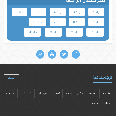
دیگر جلدهای این کتاب
جلد 2
جلد 3
جلد 4
جلد 5
جلد 6
جلد 7
جلد 8
جلد 9
جلد 10
جلد 11
جلد 12
جلد 13
جلد 14
برچسب‌ها
همه
شبهات
صحابه
احکام
بدعت
شیعه
رسول الله
قرآن کریم
خرافات
دفاع
عقیده