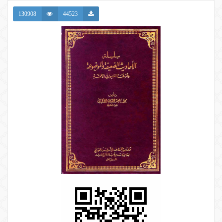
130908
44523