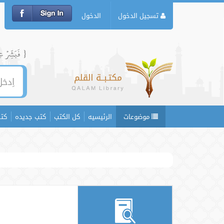
تسجيل الدخول
الدخول
{ فَبَشِّرۡ عِبَ
موضوعات
الرئيسيه
كل الكتب
كتب جديده
كتب