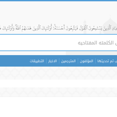
ادِ ٱلَّذِينَ يَسۡتَمِعُونَ ٱلۡقَوۡلَ فَيَتَّبِعُونَ أَحۡسَنَهُۥٓۚ أُوْلَٰٓئِكَ ٱلَّذِينَ هَدَىٰهُمُ ٱللَّهُۖ وَأُوْلَٰٓئِكَ ه
 تم تحديثها
المؤلفون
المترجمين
الاخبار
التطبيقات