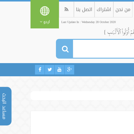
من نحن
اشتراك
اتصل بنا
اردو
Last Update In : Wednesday 28 October 2020
ُمۡ أُوْلُواْ ٱلۡأَلۡبَٰبِ }
مساعد البحث